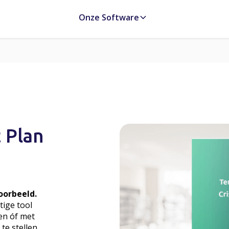
Onze Software
 Plan
oorbeeld.
tige tool
en óf met
te stellen.