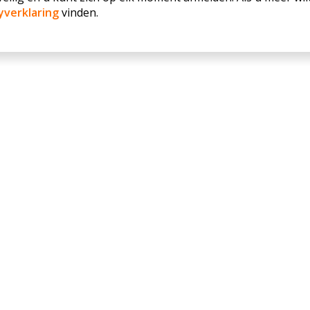
yverklaring
vinden.
. Merlin mag mij op de hoogte houden van nieuwe ontwikke
 gegevens zijn
veilig
en u kunt zich op
elk moment afmelden
.