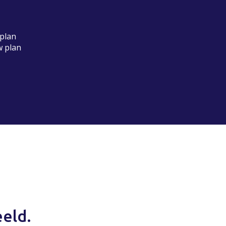
plan
w plan
eeld.