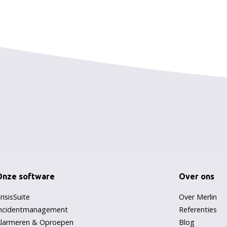
Onze software
Over ons
risisSuite
Over Merlin
ncidentmanagement
Referenties
larmeren & Oproepen
Blog