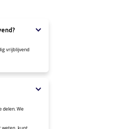
jvend?
ig vrijblijvend
e delen. We
t weten, kunt