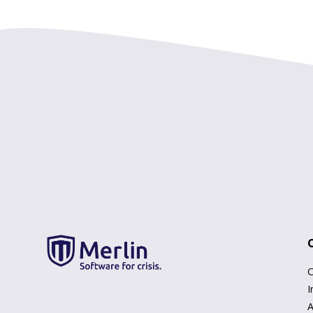
C
I
A