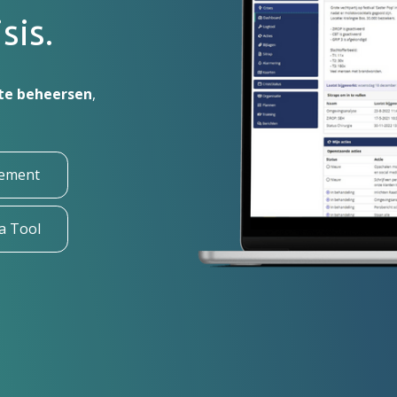
sis.
r te beheersen
,
gement
a Tool