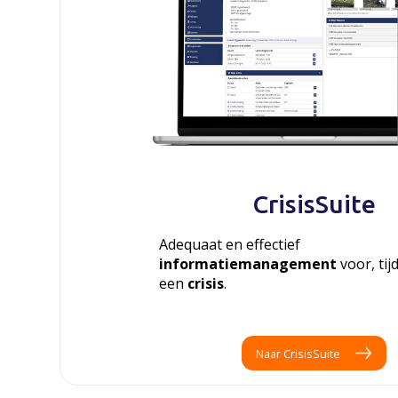
CrisisSuite
Adequaat en effectief
informatiemanagement
voor, tij
een
crisis
.
Naar CrisisSuite