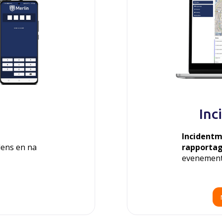
In
Incident
dens en na
rapporta
evenement