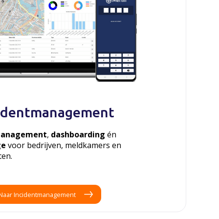
cidentmanagement
management
,
dashboarding
én
ge
voor bedrijven, meldkamers en
en.
Naar Incidentmanagement