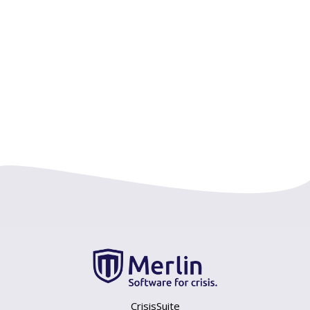
Je gegevens zijn
veilig
en je kunt je op
elk moment afmelden
.
CrisisSuite