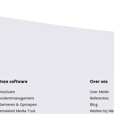
Noordwest ziekenhuisgroep
Onze software
Over ons
risisSuite
Over Merlin
ncidentmanagement
Referenties
larmeren & Oproepen
Blog
imulated Media Tool
Werken bij Mer