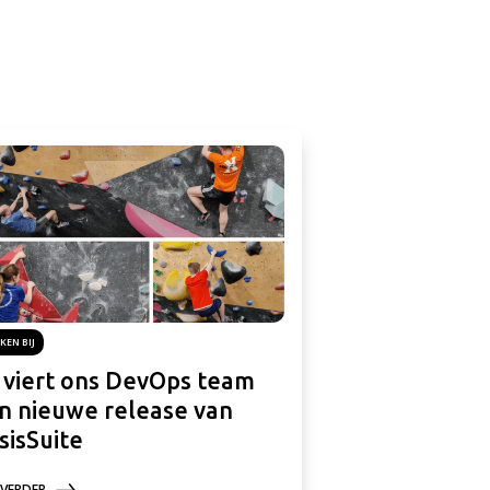
KEN BIJ
 viert ons DevOps team
n nieuwe release van
isisSuite
 VERDER