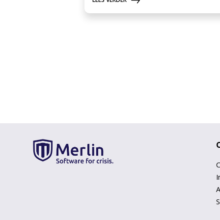
C
I
A
S