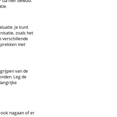
m? Ga hier bewust
tie.
luatie. Je kunt
isatie, zoals het
p verschillende
esprekken met
egrijpen van de
onden. Leg de
langrijke
t ook nagaan of er