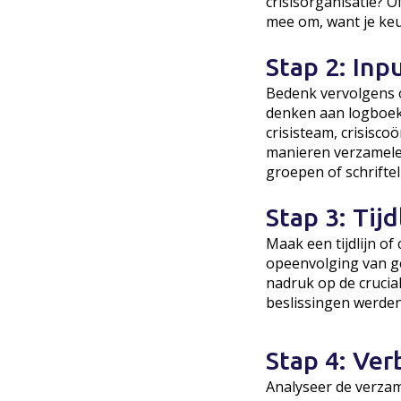
crisisorganisatie? O
mee om, want je keu
Stap 2: Inp
Bedenk vervolgens o
denken aan logboeke
crisisteam, crisisc
manieren verzamelen
groepen of schriftel
Stap 3: Tij
Maak een tijdlijn of
opeenvolging van ge
nadruk op de crucia
beslissingen werde
Stap 4: Ver
Analyseer de verzam