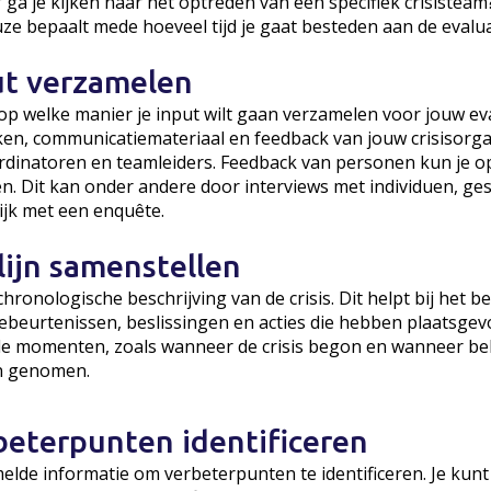
f ga je kijken naar het optreden van een specifiek crisistea
ze bepaalt mede hoeveel tijd je gaat besteden aan de evalua
ut verzamelen
p welke manier je input wilt gaan verzamelen voor jouw eva
n, communicatiemateriaal en feedback van jouw crisisorgan
oördinatoren en teamleiders. Feedback van personen kun je o
. Dit kan onder andere door interviews met individuen, g
ijk met een enquête.
dlijn samenstellen
 chronologische beschrijving van de crisis. Dit helpt bij het b
beurtenissen, beslissingen en acties die hebben plaatsgev
le momenten, zoals wanneer de crisis begon en wanneer be
n genomen.
beterpunten identificeren
elde informatie om verbeterpunten te identificeren. Je kun