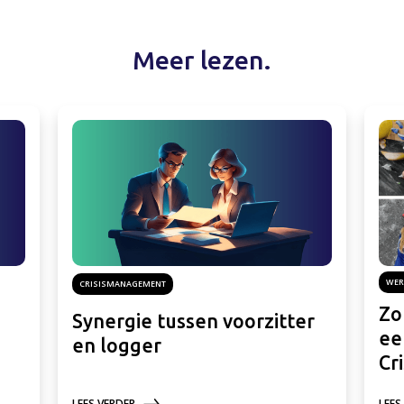
Meer lezen.
WER
CRISISMANAGEMENT
Zo
Synergie tussen voorzitter
ee
en logger
Cr
LEES
LEES VERDER