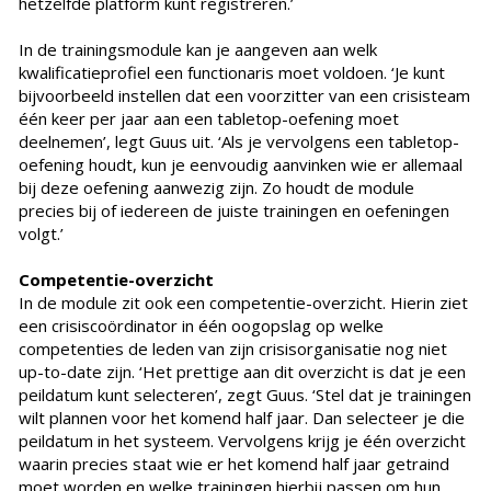
hetzelfde platform kunt registreren.’
In de trainingsmodule kan je aangeven aan welk
kwalificatieprofiel een functionaris moet voldoen. ‘Je kunt
bijvoorbeeld instellen dat een voorzitter van een crisisteam
één keer per jaar aan een tabletop-oefening moet
deelnemen’, legt Guus uit. ‘Als je vervolgens een tabletop-
oefening houdt, kun je eenvoudig aanvinken wie er allemaal
bij deze oefening aanwezig zijn. Zo houdt de module
precies bij of iedereen de juiste trainingen en oefeningen
volgt.’
Competentie-overzicht
In de module zit ook een competentie-overzicht. Hierin ziet
een crisiscoördinator in één oogopslag op welke
competenties de leden van zijn crisisorganisatie nog niet
up-to-date zijn. ‘Het prettige aan dit overzicht is dat je een
peildatum kunt selecteren’, zegt Guus. ‘Stel dat je trainingen
wilt plannen voor het komend half jaar. Dan selecteer je die
peildatum in het systeem. Vervolgens krijg je één overzicht
waarin precies staat wie er het komend half jaar getraind
moet worden en welke trainingen hierbij passen om hun